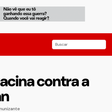
acina contra a
an
munizante