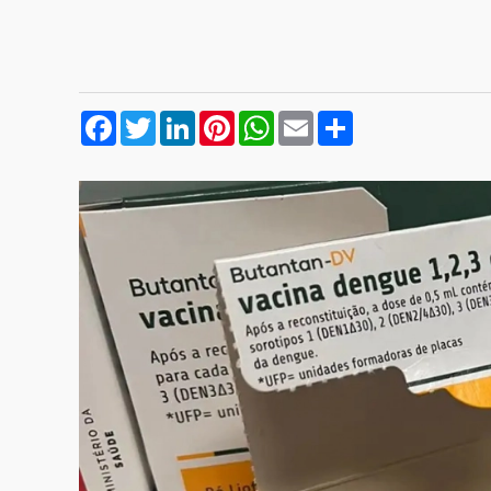
Facebook
Twitter
LinkedIn
Pinterest
WhatsApp
Email
Compartilhar