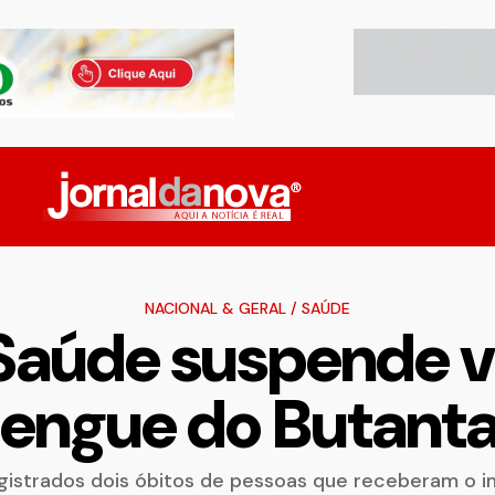
NACIONAL & GERAL
/
SAÚDE
 Saúde suspende v
engue do Butant
gistrados dois óbitos de pessoas que receberam o i