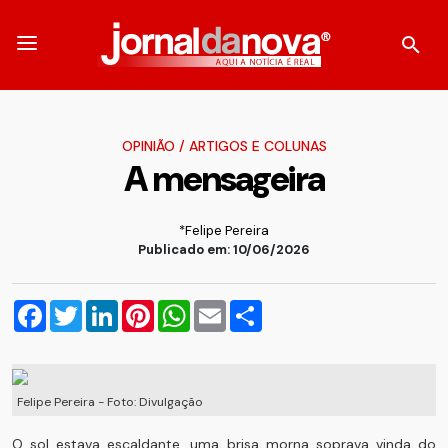
OPINIÃO
/
ARTIGOS E COLUNAS
A mensageira
*Felipe Pereira
Publicado em: 10/06/2026
Facebook
Twitter
LinkedIn
Pinterest
WhatsApp
Email
Compartilhar
Felipe Pereira - Foto: Divulgação
O sol estava escaldante, uma brisa morna soprava vinda do