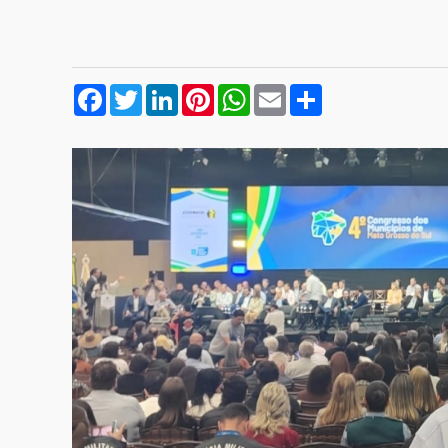
Facebook
Twitter
LinkedIn
Pinterest
WhatsApp
Email
Compartilhar