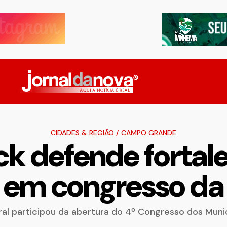
CIDADES & REGIÃO
/
CAMPO GRANDE
ck defende fortal
 em congresso d
ral participou da abertura do 4º Congresso dos Mun