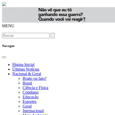
MENU
Navegue
Página Inicial
Últimas Notícias
Nacional & Geral
Boato ou fato?
Brasil
Ciência e Física
Cotidiano
Educação
Esportes
Geral
Internacional