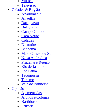
Música
Televisão
Cidades & Região
Anaurilândia
Angélica
Bataguassu
Batayporã
Campo Grande
Casa Verde
Cidades
Dourados
Ivinhema
Mato Grosso do Sul
Nova Andradina
Prudente e Região
Rio de Janeiro
São Paulo
Taquarussu
Turismo
Vale do Ivinhema
Opinião
Apimentadas
Artigos e Colunas
Bastidores
Editorial