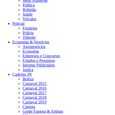
Meio Ambiente
Política
Religião
Saúde
Veículos
Policial
Fronteira
Polícia
Trânsito
Economia & Negócios
Agronegócios
Economia
Empregos e Concursos
Estudos e Pesquisas
Informe Publicitário
Justiça
Caderno JN
Beleza
Carnaval 2015
Carnaval 2016
Carnaval 2017
Carnaval 2018
Carnaval 2019
Cinema
Gente Famosa & Artistas