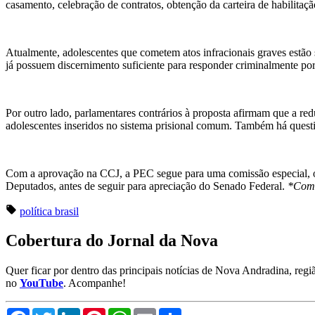
casamento, celebração de contratos, obtenção da carteira de habilitaçã
Atualmente, adolescentes que cometem atos infracionais graves estão
já possuem discernimento suficiente para responder criminalmente por
Por outro lado, parlamentares contrários à proposta afirmam que a re
adolescentes inseridos no sistema prisional comum. Também há quest
Com a aprovação na CCJ, a PEC segue para uma comissão especial, ond
Deputados, antes de seguir para apreciação do Senado Federal.
*Com 
política
brasil
Cobertura do Jornal da Nova
Quer ficar por dentro das principais notícias de Nova Andradina, reg
no
YouTube
. Acompanhe!
Facebook
Twitter
LinkedIn
Pinterest
WhatsApp
Email
Compartilhar