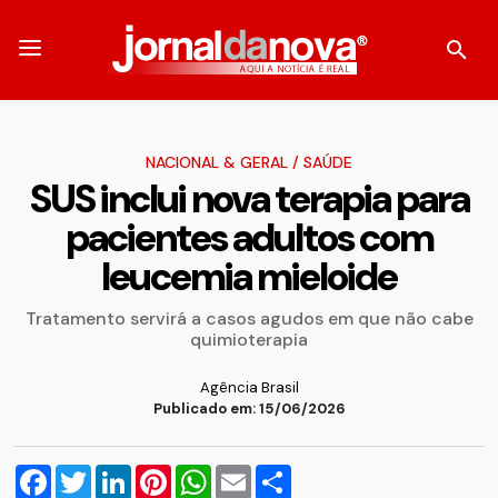
NACIONAL & GERAL
/
SAÚDE
SUS inclui nova terapia para
pacientes adultos com
leucemia mieloide
Tratamento servirá a casos agudos em que não cabe
quimioterapia
Agência Brasil
Publicado em: 15/06/2026
Facebook
Twitter
LinkedIn
Pinterest
WhatsApp
Email
Compartilhar