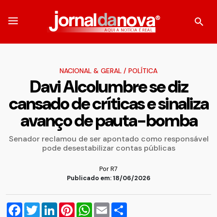
NACIONAL & GERAL
/
POLÍTICA
Davi Alcolumbre se diz
cansado de críticas e sinaliza
avanço de pauta-bomba
Senador reclamou de ser apontado como responsável
pode desestabilizar contas públicas
Por R7
Publicado em: 18/06/2026
Facebook
Twitter
LinkedIn
Pinterest
WhatsApp
Email
Compartilhar