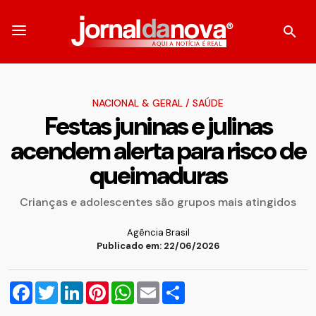
NACIONAL & GERAL
/
SAÚDE
Festas juninas e julinas
acendem alerta para risco de
queimaduras
Crianças e adolescentes são grupos mais atingidos
Agência Brasil
Publicado em: 22/06/2026
Facebook
Twitter
LinkedIn
Pinterest
WhatsApp
Email
Compartilhar