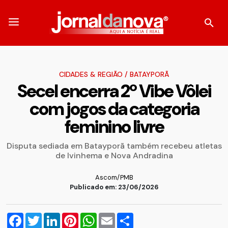
CIDADES & REGIÃO
/
BATAYPORÃ
Secel encerra 2º Vibe Vôlei
com jogos da categoria
feminino livre
Disputa sediada em Batayporã também recebeu atletas
de Ivinhema e Nova Andradina
Ascom/PMB
Publicado em: 23/06/2026
Facebook
Twitter
LinkedIn
Pinterest
WhatsApp
Email
Compartilhar