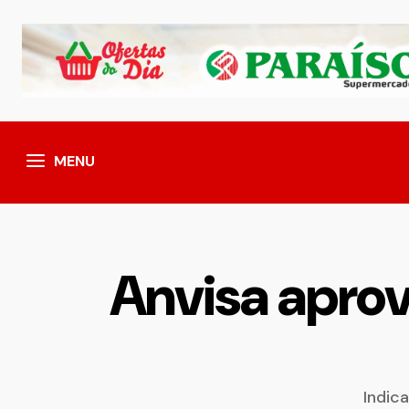
MENU
Anvisa apro
Indic