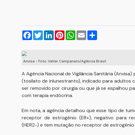
Facebook
Twitter
LinkedIn
Pinterest
WhatsApp
Email
Compartilhar
Anvisa - Foto: Valter Campanato/Agência Brasil
A Agência Nacional de Vigilância Sanitária (Anvisa
(tosilato de inlunestranto), indicado para adult
ser removido por cirurgia ou que já se espalhou p
com terapia endócrina.
Em nota, a agência detalhou que esse tipo de tumo
receptor de estrogênio (ER+), negativo para r
(HER2-) e tem mutação no receptor de estrogênio 