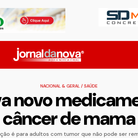
NACIONAL & GERAL
/
SAÚDE
va novo medicamen
câncer de mama
ação é para adultos com tumor que não pode ser re