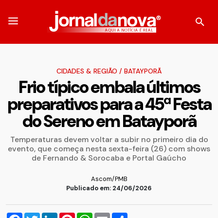
CIDADES & REGIÃO
/
BATAYPORÃ
Frio típico embala últimos
preparativos para a 45ª Festa
do Sereno em Batayporã
Temperaturas devem voltar a subir no primeiro dia do
evento, que começa nesta sexta-feira (26) com shows
de Fernando & Sorocaba e Portal Gaúcho
Ascom/PMB
Publicado em: 24/06/2026
Facebook
Twitter
LinkedIn
Pinterest
WhatsApp
Email
Compartilhar