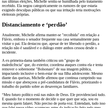
nas últimas eleições, Michelle sentiu-se humilhada pelo tratamento
recebido. Ela negou categoricamente os rumores de que estaria
exigindo desculpas públicas ou que sua irritação teria motivações
eleitorais próprias.
Distanciamento e ‘perdão’
Atualmente, Michelle afirma manter-se "recolhida" em relação a
Flávio, embora o senador frequente sua casa semanalmente para
visitar o pai. Ela destacou que, apesar de ter liberado o perdão, a
relação não é saudável e o diálogo entre ambos cessou desde o
incidente.
A ex-primeira-dama também criticou um "grupo de
maledicência" que, do exterior, coordena ataques contra ela e tenta
remover o sobrenome "Bolsonaro" de sua imagem pública,
impactando inclusive o bem-estar de sua filha adolescente. Mesmo
diante das queixas, Michelle afirmou que continua cumprindo sua
missão e que abençoou a pré-candidatura de Flávio, priorizando o
trabalho do partido sobre as desavenças familiares.
“Meu futuro político está nas mãos de Deus. Ele providenciará tudo.
E quando for o momento de decidir o que quer que seja, sou eu
mesma quem falarei. Não preciso de porta-voz. Entendam, tudo isso
que falei nesse vídeo aconteceu antes da indicação feita pelo meu