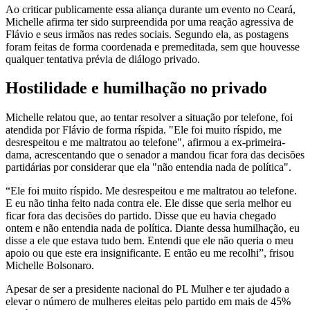
Ao criticar publicamente essa aliança durante um evento no Ceará,
Michelle afirma ter sido surpreendida por uma reação agressiva de
Flávio e seus irmãos nas redes sociais. Segundo ela, as postagens
foram feitas de forma coordenada e premeditada, sem que houvesse
qualquer tentativa prévia de diálogo privado.
Hostilidade e humilhação no privado
Michelle relatou que, ao tentar resolver a situação por telefone, foi
atendida por Flávio de forma ríspida. "Ele foi muito ríspido, me
desrespeitou e me maltratou ao telefone", afirmou a ex-primeira-
dama, acrescentando que o senador a mandou ficar fora das decisões
partidárias por considerar que ela "não entendia nada de política".
“Ele foi muito ríspido. Me desrespeitou e me maltratou ao telefone.
E eu não tinha feito nada contra ele. Ele disse que seria melhor eu
ficar fora das decisões do partido. Disse que eu havia chegado
ontem e não entendia nada de política. Diante dessa humilhação, eu
disse a ele que estava tudo bem. Entendi que ele não queria o meu
apoio ou que este era insignificante. E então eu me recolhi”, frisou
Michelle Bolsonaro.
Apesar de ser a presidente nacional do PL Mulher e ter ajudado a
elevar o número de mulheres eleitas pelo partido em mais de 45%