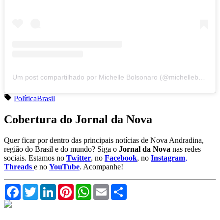
Um post compartilhado por Michelle Bolsonaro (@michellebolsonaro)
Política
Brasil
Cobertura do Jornal da Nova
Quer ficar por dentro das principais notícias de Nova Andradina,
região do Brasil e do mundo? Siga o
Jornal da Nova
nas redes
sociais. Estamos no
Twitter
, no
Facebook
, no
Instagram
,
Threads
e no
YouTube
. Acompanhe!
Facebook
Twitter
LinkedIn
Pinterest
WhatsApp
Email
Compartilhar