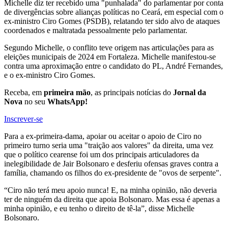
Michelle diz ter recebido uma "punhalada" do parlamentar por conta
de divergências sobre alianças políticas no Ceará, em especial com o
ex-ministro Ciro Gomes (PSDB), relatando ter sido alvo de ataques
coordenados e maltratada pessoalmente pelo parlamentar.
Segundo Michelle, o conflito teve origem nas articulações para as
eleições municipais de 2024 em Fortaleza. Michelle manifestou-se
contra uma aproximação entre o candidato do PL, André Fernandes,
e o ex-ministro Ciro Gomes.
Receba, em
primeira mão
, as principais notícias do
Jornal da
Nova
no seu
WhatsApp!
Inscrever-se
Para a ex-primeira-dama, apoiar ou aceitar o apoio de Ciro no
primeiro turno seria uma "traição aos valores" da direita, uma vez
que o político cearense foi um dos principais articuladores da
inelegibilidade de Jair Bolsonaro e desferiu ofensas graves contra a
família, chamando os filhos do ex-presidente de "ovos de serpente".
“Ciro não terá meu apoio nunca! E, na minha opinião, não deveria
ter de ninguém da direita que apoia Bolsonaro. Mas essa é apenas a
minha opinião, e eu tenho o direito de tê-la”, disse Michelle
Bolsonaro.