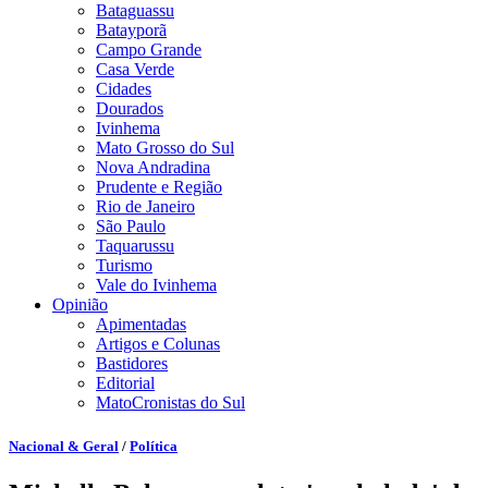
Bataguassu
Batayporã
Campo Grande
Casa Verde
Cidades
Dourados
Ivinhema
Mato Grosso do Sul
Nova Andradina
Prudente e Região
Rio de Janeiro
São Paulo
Taquarussu
Turismo
Vale do Ivinhema
Opinião
Apimentadas
Artigos e Colunas
Bastidores
Editorial
MatoCronistas do Sul
Nacional & Geral
/
Política