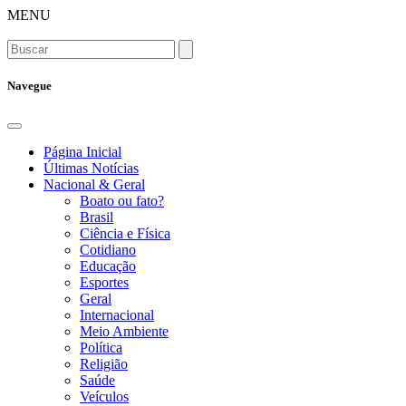
MENU
Navegue
Página Inicial
Últimas Notícias
Nacional & Geral
Boato ou fato?
Brasil
Ciência e Física
Cotidiano
Educação
Esportes
Geral
Internacional
Meio Ambiente
Política
Religião
Saúde
Veículos