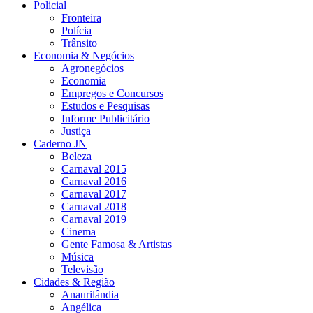
Policial
Fronteira
Polícia
Trânsito
Economia & Negócios
Agronegócios
Economia
Empregos e Concursos
Estudos e Pesquisas
Informe Publicitário
Justiça
Caderno JN
Beleza
Carnaval 2015
Carnaval 2016
Carnaval 2017
Carnaval 2018
Carnaval 2019
Cinema
Gente Famosa & Artistas
Música
Televisão
Cidades & Região
Anaurilândia
Angélica