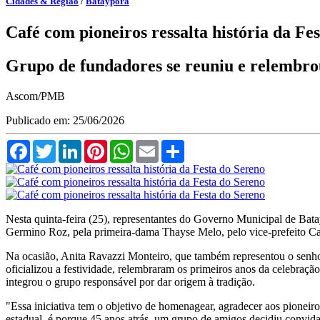
Cidades & Região
/
Batayporã
Café com pioneiros ressalta história da Fe
Grupo de fundadores se reuniu e relembrou
Ascom/PMB
Publicado em: 25/06/2026
Facebook
Twitter
LinkedIn
Pinterest
WhatsApp
Email
Compartilhar
Nesta quinta-feira (25), representantes do Governo Municipal de B
Germino Roz, pela primeira-dama Thayse Melo, pelo vice-prefeito Cac
Na ocasião, Anita Ravazzi Monteiro, que também representou o senh
oficializou a festividade, relembraram os primeiros anos da celebra
integrou o grupo responsável por dar origem à tradição.
"Essa iniciativa tem o objetivo de homenagear, agradecer aos pioneiro
estadual, é porque 45 anos atrás, um grupo de amigos decidiu convida