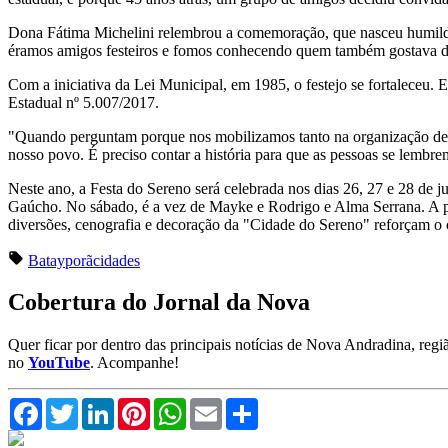
Dona Fátima Michelini relembrou a comemoração, que nasceu humilde.
éramos amigos festeiros e fomos conhecendo quem também gostava de
Com a iniciativa da Lei Municipal, em 1985, o festejo se fortaleceu.
Estadual nº 5.007/2017.
"Quando perguntam porque nos mobilizamos tanto na organização dess
nosso povo. É preciso contar a história para que as pessoas se lembr
Neste ano, a Festa do Sereno será celebrada nos dias 26, 27 e 28 de
Gaúcho. No sábado, é a vez de Mayke e Rodrigo e Alma Serrana. A pr
diversões, cenografia e decoração da "Cidade do Sereno" reforçam o 
Batayporã
cidades
Cobertura do Jornal da Nova
Quer ficar por dentro das principais notícias de Nova Andradina, reg
no
YouTube
. Acompanhe!
Facebook
Twitter
LinkedIn
Pinterest
WhatsApp
Email
Compartilhar