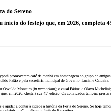
sta do Sereno
 início do festejo que, em 2026, completa 4
atayporã promoveram café da manhã em homenagem ao grupo de amigos f
ildo Paião e pela secretária municipal de Governo, Luciane Caldeira.
or Osvaldo Monteiro (
in memoriam
); o casal Fátima e Olavo Michelini
ção que, em 2026, chega à sua 45ª edição. Os convidados também presta
s e ajudar a contar à cidade a história da Festa do Sereno. Se hoje tem
r a vizinhança", analisou o chefe do Executivo.