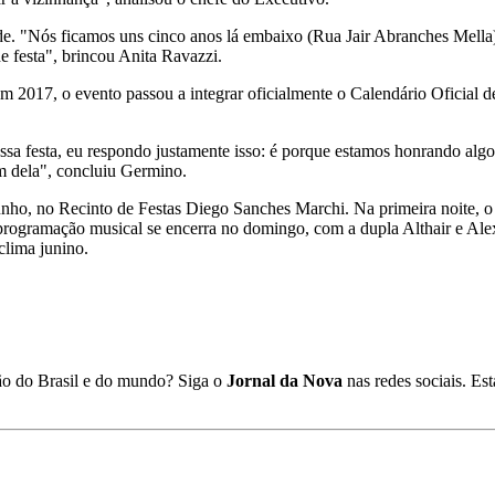
 "Nós ficamos uns cinco anos lá embaixo (Rua Jair Abranches Mella).
 festa", brincou Anita Ravazzi.
 Em 2017, o evento passou a integrar oficialmente o Calendário Oficial
a festa, eu respondo justamente isso: é porque estamos honrando algo
em dela", concluiu Germino.
 junho, no Recinto de Festas Diego Sanches Marchi. Na primeira noite, 
ogramação musical se encerra no domingo, com a dupla Althair e Alex
clima junino.
ião do Brasil e do mundo? Siga o
Jornal da Nova
nas redes sociais. E