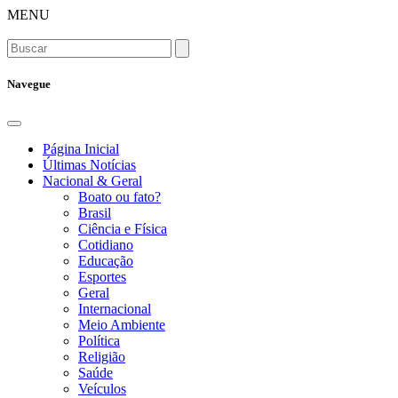
MENU
Navegue
Página Inicial
Últimas Notícias
Nacional & Geral
Boato ou fato?
Brasil
Ciência e Física
Cotidiano
Educação
Esportes
Geral
Internacional
Meio Ambiente
Política
Religião
Saúde
Veículos