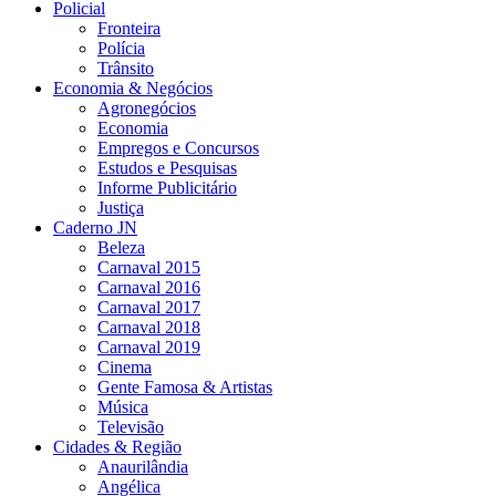
Policial
Fronteira
Polícia
Trânsito
Economia & Negócios
Agronegócios
Economia
Empregos e Concursos
Estudos e Pesquisas
Informe Publicitário
Justiça
Caderno JN
Beleza
Carnaval 2015
Carnaval 2016
Carnaval 2017
Carnaval 2018
Carnaval 2019
Cinema
Gente Famosa & Artistas
Música
Televisão
Cidades & Região
Anaurilândia
Angélica