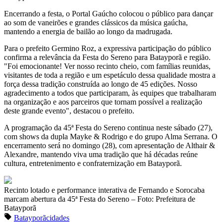
Encerrando a festa, o Portal Gaúcho colocou o público para dançar
ao som de vaneirões e grandes clássicos da música gaúcha,
mantendo a energia de bailão ao longo da madrugada.
Para o prefeito Germino Roz, a expressiva participação do público
confirma a relevância da Festa do Sereno para Batayporã e região.
"Foi emocionante! Ver nosso recinto cheio, com famílias reunidas,
visitantes de toda a região e um espetáculo dessa qualidade mostra a
força dessa tradição construída ao longo de 45 edições. Nosso
agradecimento a todos que participaram, às equipes que trabalharam
na organização e aos parceiros que tornam possível a realização
deste grande evento", destacou o prefeito.
A programação da 45ª Festa do Sereno continua neste sábado (27),
com shows da dupla Mayke & Rodrigo e do grupo Alma Serrana. O
encerramento será no domingo (28), com apresentação de Althair &
Alexandre, mantendo viva uma tradição que há décadas reúne
cultura, entretenimento e confraternização em Batayporã.
Recinto lotado e performance interativa de Fernando e Sorocaba
marcam abertura da 45ª Festa do Sereno – Foto: Prefeitura de
Batayporã
Batayporã
cidades