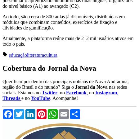
possibilitar o aprendizado autônomo das duas línguas, organizados
do nível básico (A1) ao avançado (C2).
Ao todo, são cerca de 800 aulas já disponíveis, distribuídas em
módulos que combinam conteúdos, exercícios de fixação e
atividades de gamificação.
Atualmente, a plataforma reúne mais de 212 mil usuários ativos em
todo o país.
educação
literatura
cultura
Cobertura do Jornal da Nova
Quer ficar por dentro das principais notícias de Nova Andradina,
região do Brasil e do mundo? Siga o
Jornal da Nova
nas redes
sociais. Estamos no
Twitter
, no
Facebook
, no
Instagram
,
Threads
e no
YouTube
. Acompanhe!
Facebook
Twitter
LinkedIn
Pinterest
WhatsApp
Email
Compartilhar