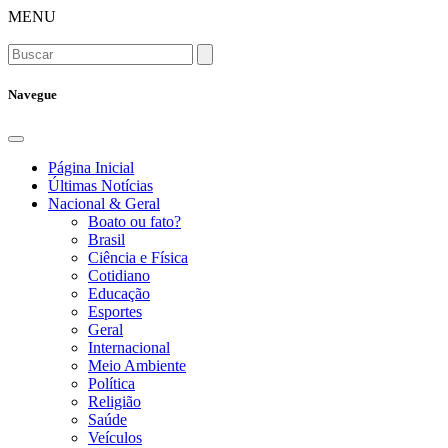
MENU
Navegue
Página Inicial
Últimas Notícias
Nacional & Geral
Boato ou fato?
Brasil
Ciência e Física
Cotidiano
Educação
Esportes
Geral
Internacional
Meio Ambiente
Política
Religião
Saúde
Veículos