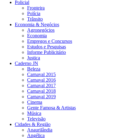
Policial
Fronteira
Polícia
Trânsito
Economia & Negócios
Agronegócios
Economia
Empregos e Concursos
Estudos e Pesquisas
Informe Publicitário
Justiça
Caderno JN
Beleza
Carnaval 2015
Carnaval 2016
Carnaval 2017
Carnaval 2018
Carnaval 2019
Cinema
Gente Famosa & Artistas
Música
Televisão
Cidades & Região
Anaurilândia
Angélica