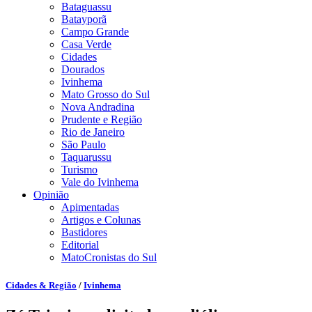
Bataguassu
Batayporã
Campo Grande
Casa Verde
Cidades
Dourados
Ivinhema
Mato Grosso do Sul
Nova Andradina
Prudente e Região
Rio de Janeiro
São Paulo
Taquarussu
Turismo
Vale do Ivinhema
Opinião
Apimentadas
Artigos e Colunas
Bastidores
Editorial
MatoCronistas do Sul
Cidades & Região
/
Ivinhema