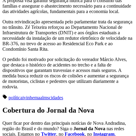
A proposta visa garantir segurança hídrica para o consumo das
famílias e assegurar o abastecimento necessário para a continuidade
das atividades agrícolas, fundamentais para a economia local.
Outra reivindicação apresentada pelo parlamentar trata da segurança
no trânsito. Zé Teixeira reforçou ao Departamento Nacional de
Infraestrutura de Transportes (DNIT) e aos órgãos estaduais a
necessidade da instalação de um redutor eletrônico de velocidade na
BR-376, no trevo de acesso ao Residencial Eco Park e ao
Condomínio Santa Rita.
O pedido foi motivado por solicitação do vereador Márcio Alves,
que destaca o histórico de acidentes no trecho e a falta de
dispositivos que garantam travessias e acessos mais seguros. A
medida busca reduzir os riscos de colisões e aumentar a segurança
de motoristas, ciclistas e pedestres que utilizam diariamente a
rodovia.
política
ivinhema
alms
cidades
Cobertura do Jornal da Nova
Quer ficar por dentro das principais notícias de Nova Andradina,
região do Brasil e do mundo? Siga o
Jornal da Nova
nas redes
sociais. Estamos no
Twitter
, no
Facebook
, no
Instagram
,