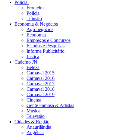
Policial
Fronteira
Polícia
Trânsito
Economia & Negócios
Agronegócios
Economia
Empregos e Concursos
Estudos e Pesquisas
Informe Publicitário
Justiça
Caderno JN
Beleza
Carnaval 2015
Carnaval 2016
Carnaval 2017
Carnaval 2018
Carnaval 2019
Cinema
Gente Famosa & Artistas
Música
Televisão
Cidades & Região
Anaurilândia
Angélica