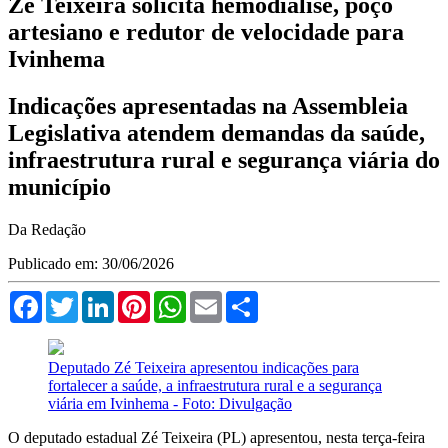
Zé Teixeira solicita hemodiálise, poço
artesiano e redutor de velocidade para
Ivinhema
Indicações apresentadas na Assembleia
Legislativa atendem demandas da saúde,
infraestrutura rural e segurança viária do
município
Da Redação
Publicado em: 30/06/2026
Facebook
Twitter
LinkedIn
Pinterest
WhatsApp
Email
Compartilhar
Deputado Zé Teixeira apresentou indicações para
fortalecer a saúde, a infraestrutura rural e a segurança
viária em Ivinhema - Foto: Divulgação
O deputado estadual Zé Teixeira (PL) apresentou, nesta terça-feira