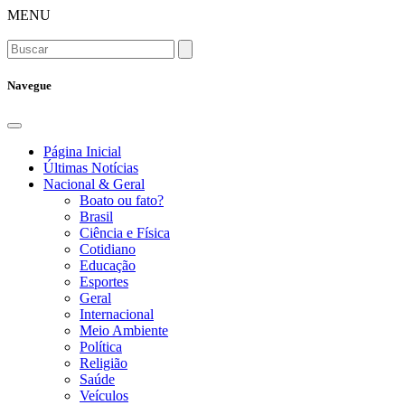
MENU
Navegue
Página Inicial
Últimas Notícias
Nacional & Geral
Boato ou fato?
Brasil
Ciência e Física
Cotidiano
Educação
Esportes
Geral
Internacional
Meio Ambiente
Política
Religião
Saúde
Veículos