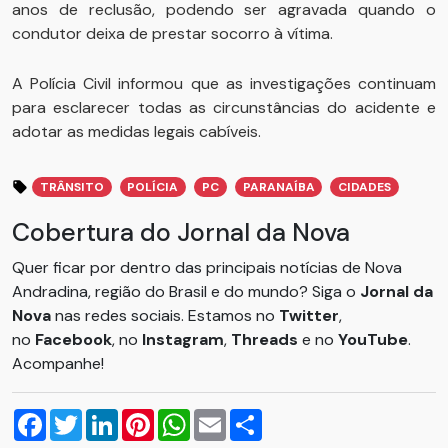
anos de reclusão, podendo ser agravada quando o
condutor deixa de prestar socorro à vítima.
A Polícia Civil informou que as investigações continuam
para esclarecer todas as circunstâncias do acidente e
adotar as medidas legais cabíveis.
TRÂNSITO
POLÍCIA
PC
PARANAÍBA
CIDADES
Cobertura do Jornal da Nova
Quer ficar por dentro das principais notícias de Nova
Andradina, região do Brasil e do mundo? Siga o
Jornal da
Nova
nas redes sociais. Estamos no
Twitter
,
no
Facebook
, no
Instagram
,
Threads
e no
YouTube
.
Acompanhe!
Facebook
Twitter
LinkedIn
Pinterest
WhatsApp
Email
Compartilhar