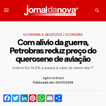
ECONOMIA & NEGÓCIOS
/
ECONOMIA
Com alívio da guerra,
Petrobras reduz preço do
querosene de aviação
Índice foi 14,5% e passa a valer já neste dia 1º
Agência Brasil
Publicado em: 01/07/2026
Facebook
Twitter
LinkedIn
Pinterest
WhatsApp
Email
Compartilhar