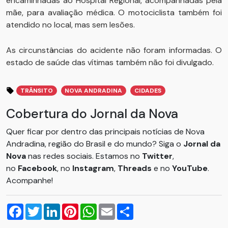
encaminhadas ao Hospital Regional, acompanhadas pela
mãe, para avaliação médica. O motociclista também foi
atendido no local, mas sem lesões.
As circunstâncias do acidente não foram informadas. O
estado de saúde das vítimas também não foi divulgado.
TRÂNSITO
NOVA ANDRADINA
CIDADES
Cobertura do Jornal da Nova
Quer ficar por dentro das principais notícias de Nova
Andradina, região do Brasil e do mundo? Siga o
Jornal da
Nova
nas redes sociais. Estamos no
Twitter
,
no
Facebook
, no
Instagram
,
Threads
e no
YouTube
.
Acompanhe!
Facebook
Twitter
LinkedIn
Pinterest
WhatsApp
Email
Compartilhar