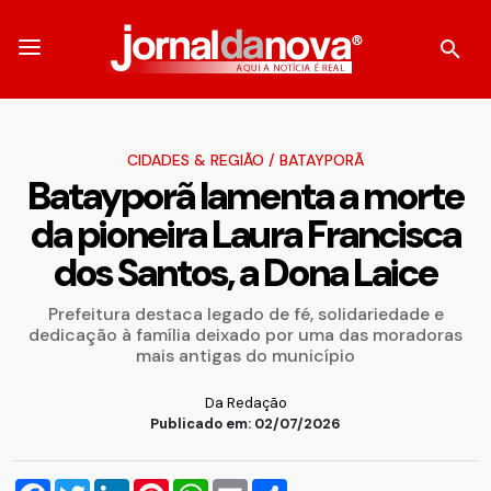
CIDADES & REGIÃO
/
BATAYPORÃ
Batayporã lamenta a morte
da pioneira Laura Francisca
dos Santos, a Dona Laice
Prefeitura destaca legado de fé, solidariedade e
dedicação à família deixado por uma das moradoras
mais antigas do município
Da Redação
Publicado em: 02/07/2026
Facebook
Twitter
LinkedIn
Pinterest
WhatsApp
Email
Compartilhar