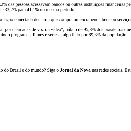
% das pessoas acessavam bancos ou outras instituições financeiras pel
u de 33,2% para 41,1% no mesmo período.
opulação conectada declarou que compra ou encomenda bens ou serviços 
sar por chamadas de voz ou vídeo", hábito de 95,3% dos brasileiros qu
luindo programas, filmes e séries", algo feito por 89,3% da população.
ião do Brasil e do mundo? Siga o
Jornal da Nova
nas redes sociais. E