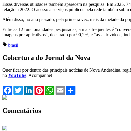
Essas diversas utilidades também aparecem na pesquisa. Em 2025, 74,2
relação a 2022. O acesso a serviços públicos pela rede também subi
Além disso, no ano passado, pela primeira vez, mais da metade da p
Entre as 12 funcionalidades pesquisadas, a mais frequentes é "conver
imagens por aplicativos", declarado por 90,2%, e "assistir vídeos, inc
brasil
Cobertura do Jornal da Nova
Quer ficar por dentro das principais notícias de Nova Andradina, reg
no
YouTube
. Acompanhe!
Facebook
Twitter
LinkedIn
Pinterest
WhatsApp
Email
Compartilhar
Comentários