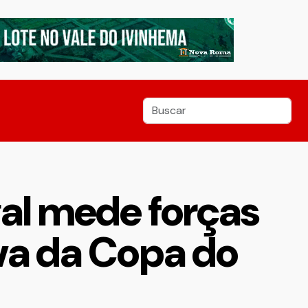
gal mede forças
va da Copa do