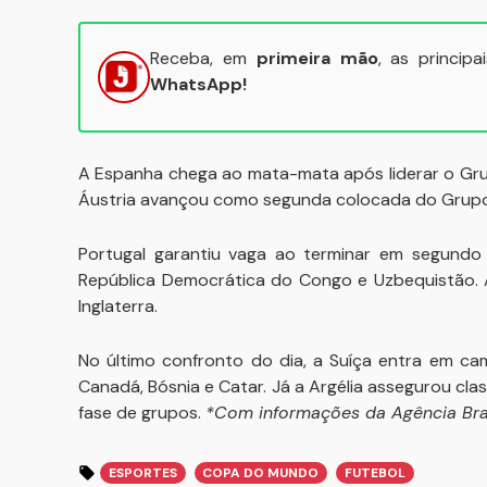
Receba, em
primeira mão
, as princip
WhatsApp!
A Espanha chega ao mata-mata após liderar o Gru
Áustria avançou como segunda colocada do Grupo J
Portugal garantiu vaga ao terminar em segund
República Democrática do Congo e Uzbequistão. A
Inglaterra.
No último confronto do dia, a Suíça entra em ca
Canadá, Bósnia e Catar. Já a Argélia assegurou cl
fase de grupos.
*Com informações da Agência Bras
ESPORTES
COPA DO MUNDO
FUTEBOL