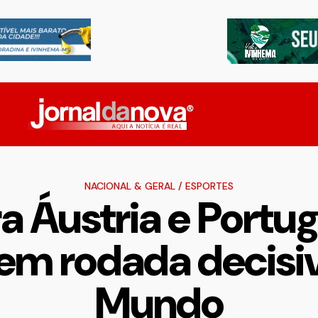
NACIONAL & GERAL
/
ESPORTES
 Áustria e Portu
em rodada decisi
Mundo