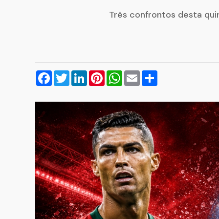
Três confrontos desta quin
Facebook
Twitter
LinkedIn
Pinterest
WhatsApp
Email
Compartilhar