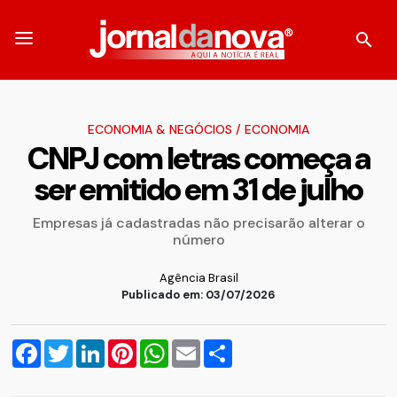
ECONOMIA & NEGÓCIOS
/
ECONOMIA
CNPJ com letras começa a
ser emitido em 31 de julho
Empresas já cadastradas não precisarão alterar o
número
Agência Brasil
Publicado em: 03/07/2026
Facebook
Twitter
LinkedIn
Pinterest
WhatsApp
Email
Compartilhar