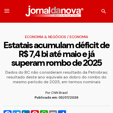
ECONOMIA & NEGÓCIOS
/
ECONOMIA
Estatais acumulam déficit de
R$ 7,4 bi até maio e já
superam rombo de 2025
Dados do BC não consideram resultado da Petrobras;
resultado deste ano equivale ao dobro do rombo do
mesmo período de 2025, em termos nominais
Por CNN Brasil
Publicado em: 03/07/2026
Facebook
Twitter
LinkedIn
Pinterest
WhatsApp
Email
Compartilhar