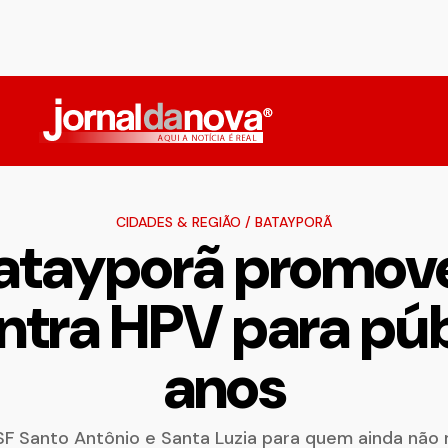
CIDADES & REGIÃO
/
BATAYPORÃ
atayporã promove
tra HPV para públ
anos
ESF Santo Antônio e Santa Luzia para quem ainda nã