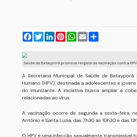
Facebook
Twitter
LinkedIn
Pinterest
WhatsApp
Email
Compartilhar
Saúde de Batayporã promove resgate da vacinação contra HPV p
A Secretaria Municipal de Saúde de Batayporã r
Humano (HPV), destinada a adolescentes e jovens
do imunizante. A iniciativa busca ampliar a cob
relacionadas ao vírus.
A vacinação ocorre de segunda a sexta-feira, na
Antônio e Santa Luzia, das 7h30 às 10h30 e das 13h
O HPV é uma infecção sexualmente transmissível 