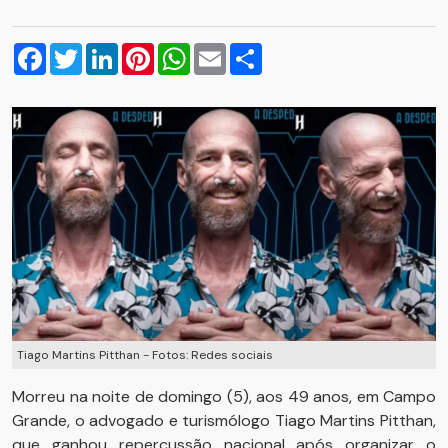
Facebook
Twitter
LinkedIn
Pinterest
WhatsApp
Email
Compartilhar
Tiago Martins Pitthan - Fotos: Redes sociais
Morreu na noite de domingo (5), aos 49 anos, em Campo
Grande, o advogado e turismólogo Tiago Martins Pitthan,
que ganhou repercussão nacional após organizar o