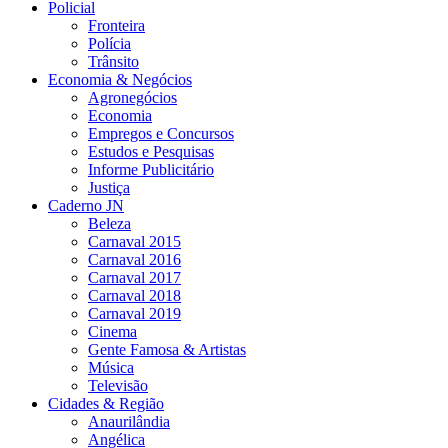
Policial
Fronteira
Polícia
Trânsito
Economia & Negócios
Agronegócios
Economia
Empregos e Concursos
Estudos e Pesquisas
Informe Publicitário
Justiça
Caderno JN
Beleza
Carnaval 2015
Carnaval 2016
Carnaval 2017
Carnaval 2018
Carnaval 2019
Cinema
Gente Famosa & Artistas
Música
Televisão
Cidades & Região
Anaurilândia
Angélica