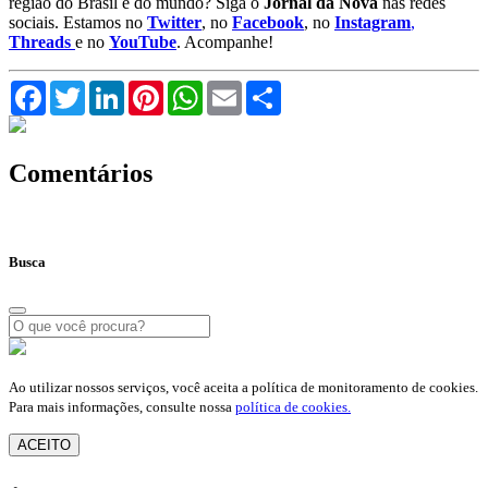
região do Brasil e do mundo? Siga o
Jornal da Nova
nas redes
sociais. Estamos no
Twitter
, no
Facebook
, no
Instagram
,
Threads
e no
YouTube
. Acompanhe!
Facebook
Twitter
LinkedIn
Pinterest
WhatsApp
Email
Compartilhar
Comentários
Busca
Ao utilizar nossos serviços, você aceita a política de monitoramento de cookies.
Para mais informações, consulte nossa
política de cookies.
ACEITO