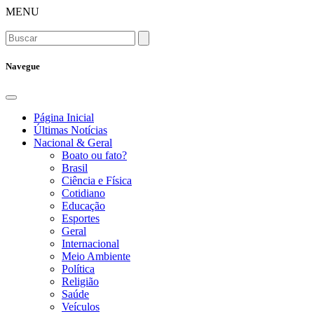
MENU
Navegue
Página Inicial
Últimas Notícias
Nacional & Geral
Boato ou fato?
Brasil
Ciência e Física
Cotidiano
Educação
Esportes
Geral
Internacional
Meio Ambiente
Política
Religião
Saúde
Veículos