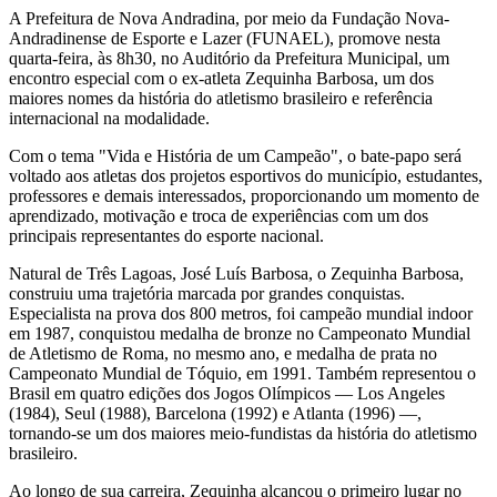
A Prefeitura de Nova Andradina, por meio da Fundação Nova-
Andradinense de Esporte e Lazer (FUNAEL), promove nesta
quarta-feira, às 8h30, no Auditório da Prefeitura Municipal, um
encontro especial com o ex-atleta Zequinha Barbosa, um dos
maiores nomes da história do atletismo brasileiro e referência
internacional na modalidade.
Com o tema "Vida e História de um Campeão", o bate-papo será
voltado aos atletas dos projetos esportivos do município, estudantes,
professores e demais interessados, proporcionando um momento de
aprendizado, motivação e troca de experiências com um dos
principais representantes do esporte nacional.
Natural de Três Lagoas, José Luís Barbosa, o Zequinha Barbosa,
construiu uma trajetória marcada por grandes conquistas.
Especialista na prova dos 800 metros, foi campeão mundial indoor
em 1987, conquistou medalha de bronze no Campeonato Mundial
de Atletismo de Roma, no mesmo ano, e medalha de prata no
Campeonato Mundial de Tóquio, em 1991. Também representou o
Brasil em quatro edições dos Jogos Olímpicos — Los Angeles
(1984), Seul (1988), Barcelona (1992) e Atlanta (1996) —,
tornando-se um dos maiores meio-fundistas da história do atletismo
brasileiro.
Ao longo de sua carreira, Zequinha alcançou o primeiro lugar no