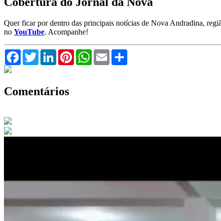
Cobertura do Jornal da Nova
Quer ficar por dentro das principais notícias de Nova Andradina, reg
no
YouTube
. Acompanhe!
Facebook
Twitter
LinkedIn
Pinterest
WhatsApp
Email
Compartilhar
Comentários