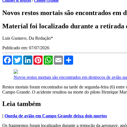
Cidades & Região
/
Campo Grande
Novos restos mortais são encontrados em 
Material foi localizado durante a retirada 
Luis Gustavo, Da Redação*
Publicado em: 07/07/2026
Facebook
Twitter
LinkedIn
Pinterest
WhatsApp
Email
Compartilhar
Novos restos mortais são encontrados em destroços de avião q
Restos mortais foram encontrados na tarde de segunda-feira (6) entre
Campo Grande. O acidente resultou na morte do piloto Henrique Mart
Leia também
|
Queda de avião em Campo Grande deixa dois mortos
Os fragmentos foram localizados durante a remoção da aeronave, após