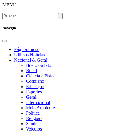
MENU
Navegue
Página Inicial
Últimas Notícias
Nacional & Geral
Boato ou fato?
Brasil
Ciência e Física
Cotidiano
Educação
Esportes
Geral
Internacional
Meio Ambiente
Política
Religião
Saúde
Veículos