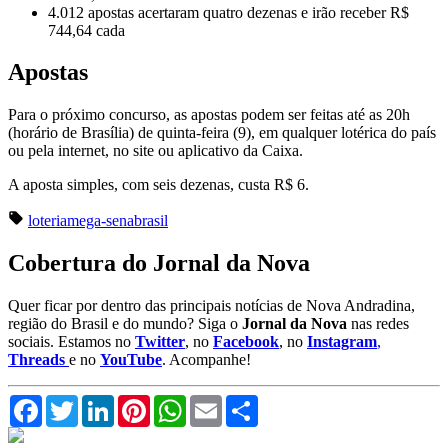
4.012 apostas acertaram quatro dezenas e irão receber R$
744,64 cada
Apostas
Para o próximo concurso, as apostas podem ser feitas até as 20h
(horário de Brasília) de quinta-feira (9), em qualquer lotérica do país
ou pela internet, no site ou aplicativo da Caixa.
A aposta simples, com seis dezenas, custa R$ 6.
loteria
mega-sena
brasil
Cobertura do Jornal da Nova
Quer ficar por dentro das principais notícias de Nova Andradina,
região do Brasil e do mundo? Siga o
Jornal da Nova
nas redes
sociais. Estamos no
Twitter
, no
Facebook
, no
Instagram
,
Threads
e no
YouTube
. Acompanhe!
Facebook
Twitter
LinkedIn
Pinterest
WhatsApp
Email
Compartilhar