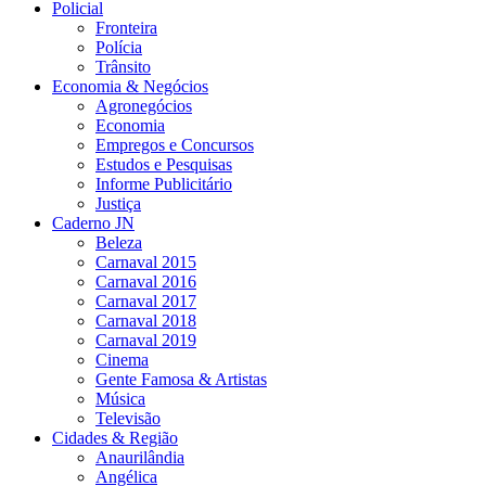
Policial
Fronteira
Polícia
Trânsito
Economia & Negócios
Agronegócios
Economia
Empregos e Concursos
Estudos e Pesquisas
Informe Publicitário
Justiça
Caderno JN
Beleza
Carnaval 2015
Carnaval 2016
Carnaval 2017
Carnaval 2018
Carnaval 2019
Cinema
Gente Famosa & Artistas
Música
Televisão
Cidades & Região
Anaurilândia
Angélica