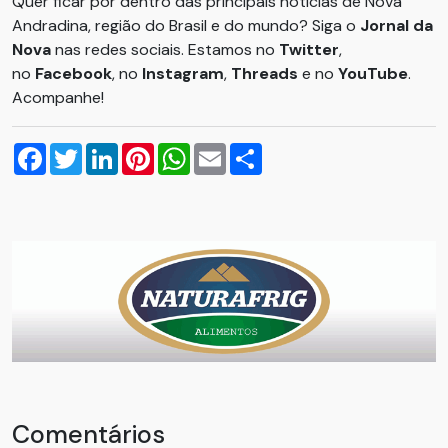
Quer ficar por dentro das principais notícias de Nova
Andradina, região do Brasil e do mundo? Siga o
Jornal da
Nova
nas redes sociais. Estamos no
Twitter
,
no
Facebook
, no
Instagram
,
Threads
e no
YouTube
.
Acompanhe!
Facebook
Twitter
LinkedIn
Pinterest
WhatsApp
Email
Compartilhar
Comentários