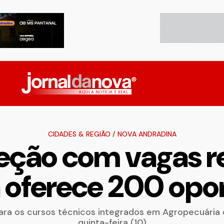
CIDADES & REGIÃO
/
NOVA ANDRADINA
leção com vagas r
 oferece 200 opo
ra os cursos técnicos integrados em Agropecuária 
quinta-feira (10)