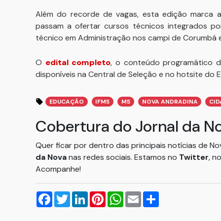
Além do recorde de vagas, esta edição marca a
passam a ofertar cursos técnicos integrados po
técnico em Administração nos campi de Corumbá e
O
edital completo
, o conteúdo programático d
disponíveis na Central de Seleção e no hotsite do
EDUCAÇÃO
IFMS
MS
NOVA ANDRADINA
CID
Cobertura do Jornal da N
Quer ficar por dentro das principais notícias de N
da Nova
nas redes sociais. Estamos no
Twitter
, n
Acompanhe!
Facebook
Twitter
LinkedIn
Pinterest
WhatsApp
Email
Compartilhar