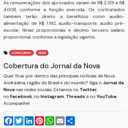
As remunerações dos aprovados variam de R$ 2.128 a R$
4.008, conforme a função exercida. Os contratados
também terão direito a benefícios como auxílio-
alimentação de R$ 1.192, auxílio-transporte, auxílio pré-
escolar, férias proporcionais e décimo terceiro salário
proporcional, conforme a legislação vigente.
CONCURSO
IBGE
Cobertura do Jornal da Nova
Quer ficar por dentro das principais notícias de Nova
Andradina, região do Brasil e do mundo? Siga o
Jornal da
Nova
nas redes sociais. Estamos no
Twitter
,
no
Facebook
, no
Instagram
,
Threads
e no
YouTube
.
Acompanhe!
Facebook
Twitter
LinkedIn
Pinterest
WhatsApp
Email
Compartilhar