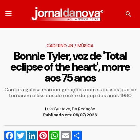
CADERNO JN
/
MÚSICA
Bonnie Tyler, voz de 'Total
eclipse of the heart', morre
aos 75 anos
Cantora galesa marcou gerações com sucessos que se
tornaram clássicos do rock e do pop dos anos 1980
Luis Gustavo, Da Redação
Publicado em: 09/07/2026
Facebook
Twitter
LinkedIn
Pinterest
WhatsApp
Email
Compartilhar