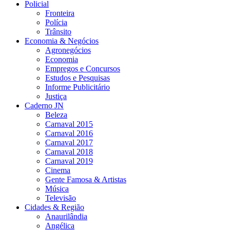
Policial
Fronteira
Polícia
Trânsito
Economia & Negócios
Agronegócios
Economia
Empregos e Concursos
Estudos e Pesquisas
Informe Publicitário
Justiça
Caderno JN
Beleza
Carnaval 2015
Carnaval 2016
Carnaval 2017
Carnaval 2018
Carnaval 2019
Cinema
Gente Famosa & Artistas
Música
Televisão
Cidades & Região
Anaurilândia
Angélica