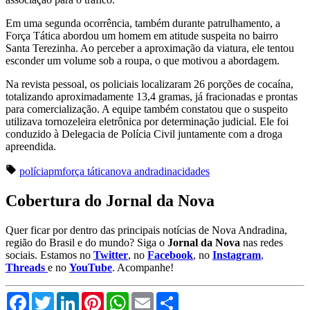
Em uma segunda ocorrência, também durante patrulhamento, a
Força Tática abordou um homem em atitude suspeita no bairro
Santa Terezinha. Ao perceber a aproximação da viatura, ele tentou
esconder um volume sob a roupa, o que motivou a abordagem.
Na revista pessoal, os policiais localizaram 26 porções de cocaína,
totalizando aproximadamente 13,4 gramas, já fracionadas e prontas
para comercialização. A equipe também constatou que o suspeito
utilizava tornozeleira eletrônica por determinação judicial. Ele foi
conduzido à Delegacia de Polícia Civil juntamente com a droga
apreendida.
polícia
pm
força tática
nova andradina
cidades
Cobertura do Jornal da Nova
Quer ficar por dentro das principais notícias de Nova Andradina,
região do Brasil e do mundo? Siga o
Jornal da Nova
nas redes
sociais. Estamos no
Twitter
, no
Facebook
, no
Instagram
,
Threads
e no
YouTube
. Acompanhe!
Facebook
Twitter
LinkedIn
Pinterest
WhatsApp
Email
Compartilhar