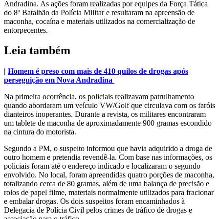
Andradina. As ações foram realizadas por equipes da Força Tática
do 8º Batalhão da Polícia Militar e resultaram na apreensão de
maconha, cocaína e materiais utilizados na comercialização de
entorpecentes.
Leia também
|
Homem é preso com mais de 410 quilos de drogas após
perseguição em Nova Andradina
Na primeira ocorrência, os policiais realizavam patrulhamento
quando abordaram um veículo VW/Golf que circulava com os faróis
dianteiros inoperantes. Durante a revista, os militares encontraram
um tablete de maconha de aproximadamente 900 gramas escondido
na cintura do motorista.
Segundo a PM, o suspeito informou que havia adquirido a droga de
outro homem e pretendia revendê-la. Com base nas informações, os
policiais foram até o endereço indicado e localizaram o segundo
envolvido. No local, foram apreendidas quatro porções de maconha,
totalizando cerca de 80 gramas, além de uma balança de precisão e
rolos de papel filme, materiais normalmente utilizados para fracionar
e embalar drogas. Os dois suspeitos foram encaminhados à
Delegacia de Polícia Civil pelos crimes de tráfico de drogas e
associação para o tráfico.