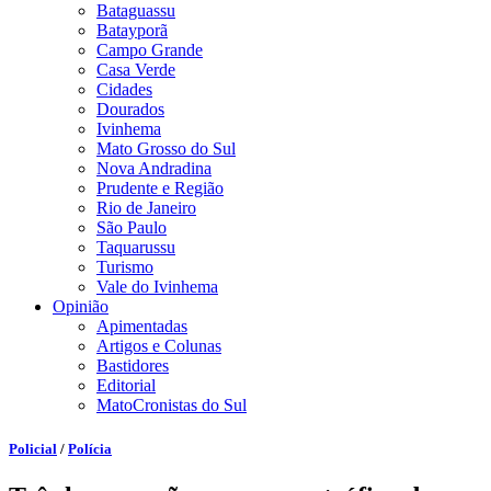
Bataguassu
Batayporã
Campo Grande
Casa Verde
Cidades
Dourados
Ivinhema
Mato Grosso do Sul
Nova Andradina
Prudente e Região
Rio de Janeiro
São Paulo
Taquarussu
Turismo
Vale do Ivinhema
Opinião
Apimentadas
Artigos e Colunas
Bastidores
Editorial
MatoCronistas do Sul
Policial
/
Polícia