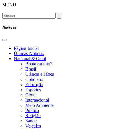
MENU
Navegue
Página Inicial
Últimas Notícias
Nacional & Geral
Boato ou fato?
Brasil
Ciência e Física
Cotidiano
Educação
Esportes
Geral
Internacional
Meio Ambiente
Política
Religião
Saúde
Veículos