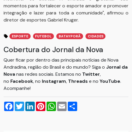
momentos para fortalecer o esporte amador e promover
integração e lazer para toda a comunidade", afirmou o
diretor de esportes Gabriel Kruger.
ESPORTE
FUTEBOL
BATAYPORÃ
CIDADES
Cobertura do Jornal da Nova
Quer ficar por dentro das principais notícias de Nova
Andradina, região do Brasil e do mundo? Siga o
Jornal da
Nova
nas redes sociais. Estamos no
Twitter
,
no
Facebook
, no
Instagram
,
Threads
e no
YouTube
.
Acompanhe!
Facebook
Twitter
LinkedIn
Pinterest
WhatsApp
Email
Compartilhar