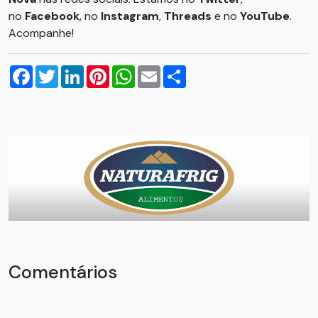
no
Facebook
, no
Instagram
,
Threads
e no
YouTube
.
Acompanhe!
Facebook
Twitter
LinkedIn
Pinterest
WhatsApp
Email
Compartilhar
Comentários