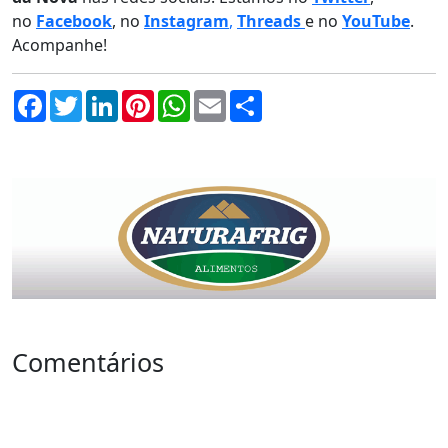
no
Facebook
, no
Instagram
,
Threads
e no
YouTube
.
Acompanhe!
Facebook
Twitter
LinkedIn
Pinterest
WhatsApp
Email
Compartilhar
Comentários