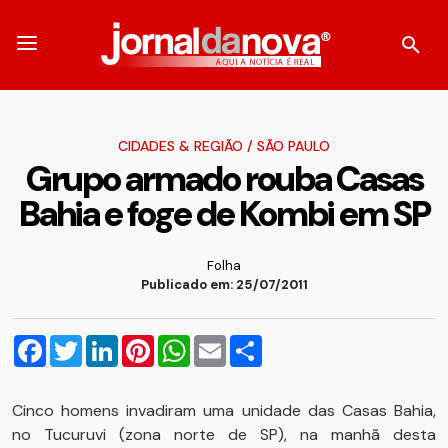
CIDADES & REGIÃO
/
SÃO PAULO
Grupo armado rouba Casas
Bahia e foge de Kombi em SP
Folha
Publicado em: 25/07/2011
Facebook
Twitter
LinkedIn
Pinterest
WhatsApp
Email
Compartilhar
Cinco homens invadiram uma unidade das Casas Bahia,
no Tucuruvi (zona norte de SP), na manhã desta