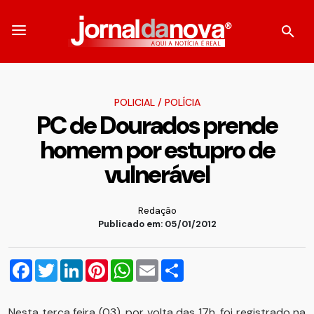
POLICIAL
/
POLÍCIA
PC de Dourados prende
homem por estupro de
vulnerável
Redação
Publicado em: 05/01/2012
Facebook
Twitter
LinkedIn
Pinterest
WhatsApp
Email
Compartilhar
Nesta terça feira (03), por volta das 17h, foi registrado na