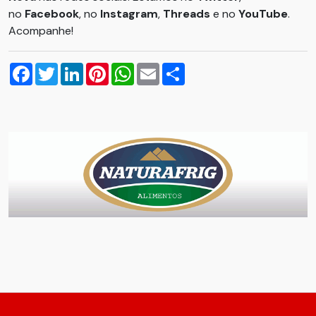
no
Facebook
, no
Instagram
,
Threads
e no
YouTube
.
Acompanhe!
Facebook
Twitter
LinkedIn
Pinterest
WhatsApp
Email
Compartilhar