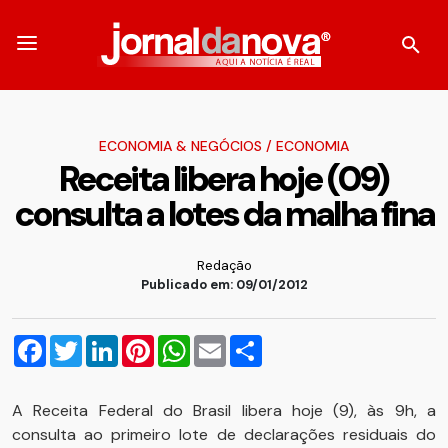
ECONOMIA & NEGÓCIOS
/
ECONOMIA
Receita libera hoje (09)
consulta a lotes da malha fina
Redação
Publicado em: 09/01/2012
Facebook
Twitter
LinkedIn
Pinterest
WhatsApp
Email
Compartilhar
A Receita Federal do Brasil libera hoje (9), às 9h, a
consulta ao primeiro lote de declarações residuais do