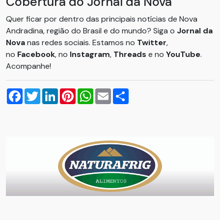
Cobertura do Jornal da Nova
Quer ficar por dentro das principais notícias de Nova
Andradina, região do Brasil e do mundo? Siga o
Jornal da
Nova
nas redes sociais. Estamos no
Twitter
,
no
Facebook
, no
Instagram
,
Threads
e no
YouTube
.
Acompanhe!
Facebook
Twitter
LinkedIn
Pinterest
WhatsApp
Email
Compartilhar