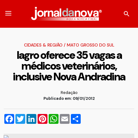
CIDADES & REGIÃO
/
MATO GROSSO DO SUL
Iagro oferece 35 vagas a
médicos veterinários,
inclusive Nova Andradina
Redação
Publicado em: 09/01/2012
Facebook
Twitter
LinkedIn
Pinterest
WhatsApp
Email
Compartilhar