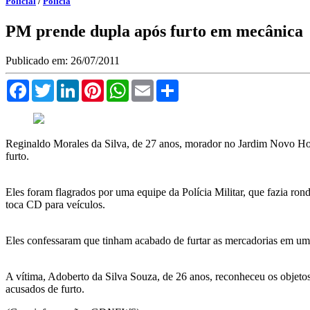
Policial
/
Polícia
PM prende dupla após furto em mecânica
Publicado em: 26/07/2011
Facebook
Twitter
LinkedIn
Pinterest
WhatsApp
Email
Compartilhar
Reginaldo Morales da Silva, de 27 anos, morador no Jardim Novo Hor
furto.
Eles foram flagrados por uma equipe da Polícia Militar, que fazia ro
toca CD para veículos.
Eles confessaram que tinham acabado de furtar as mercadorias em uma
A vítima, Adoberto da Silva Souza, de 26 anos, reconheceu os objeto
acusados de furto.