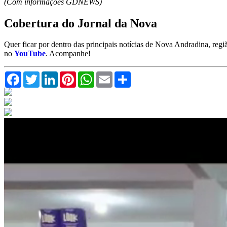
(Com informações GDNEWS)
Cobertura do Jornal da Nova
Quer ficar por dentro das principais notícias de Nova Andradina, reg
no
YouTube
. Acompanhe!
Facebook
Twitter
LinkedIn
Pinterest
WhatsApp
Email
Compartilhar