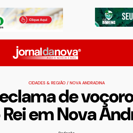
CIDADES & REGIÃO
/
NOVA ANDRADINA
reclama de voçoro
o Rei em Nova And