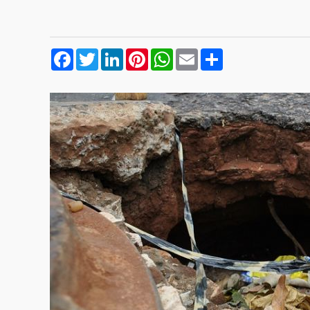
Facebook
Twitter
LinkedIn
Pinterest
WhatsApp
Email
Compartilhar