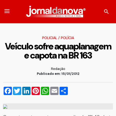
POLICIAL
/
POLÍCIA
Veículo sofre aquaplanagem
e capota na BR 163
Redação
Publicado em: 15/01/2012
Facebook
Twitter
LinkedIn
Pinterest
WhatsApp
Email
Compartilhar