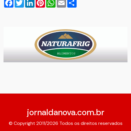
Facebook
Twitter
LinkedIn
Pinterest
WhatsApp
Email
Compartilhar
jornaldanova.com.br
© Copyright 2011/2026 Todos os direitos reservados