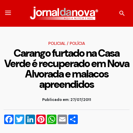
POLICIAL
/
POLÍCIA
Carango furtado na Casa
Verde é recuperado em Nova
Alvorada e malacos
apreendidos
Publicado em: 27/07/2011
Facebook
Twitter
LinkedIn
Pinterest
WhatsApp
Email
Compartilhar