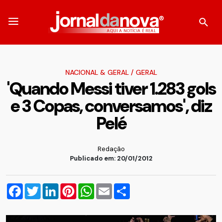
NACIONAL & GERAL
/
GERAL
'Quando Messi tiver 1.283 gols
e 3 Copas, conversamos', diz
Pelé
Redação
Publicado em: 20/01/2012
Facebook
Twitter
LinkedIn
Pinterest
WhatsApp
Email
Compartilhar