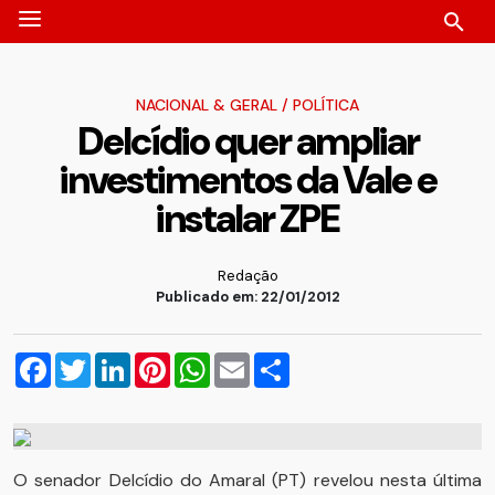
NACIONAL & GERAL
/
POLÍTICA
Delcídio quer ampliar
investimentos da Vale e
instalar ZPE
Redação
Publicado em: 22/01/2012
Facebook
Twitter
LinkedIn
Pinterest
WhatsApp
Email
Compartilhar
O senador Delcídio do Amaral (PT) revelou nesta última