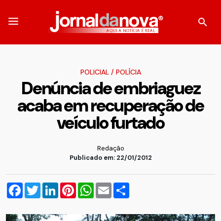
POLICIAL
/
POLÍCIA
Denúncia de embriaguez
acaba em recuperação de
veículo furtado
Redação
Publicado em: 22/01/2012
Facebook
Twitter
LinkedIn
Pinterest
WhatsApp
Email
Compartilhar