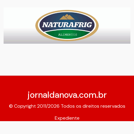
jornaldanova.com.br
© Copyright 2011/2026 Todos os direitos reservados
Expediente