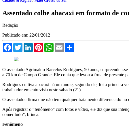
Cidades & Região
/
Mato Grosso do Sul
Assentado colhe abacaxi em formato de c
Redação
Publicado em: 22/01/2012
Facebook
Twitter
LinkedIn
Pinterest
WhatsApp
Email
Compartilhar
O assentado Agrimaldo Barcelos Rodrigues, 50 anos, surpreendeu-se 
a 70 km de Campo Grande. Ele conta que levou a fruta de presente p
Rodrigues cultiva abacaxi há um ano e, segundo ele, foi a primeira ve
trabalhador em entrevista neste sábado (21).
O assentado afirma que não tem qualquer tratamento diferenciado no c
Após registrar o “fenômeno” com fotos e vídeo, ele diz que sua intenç
comer tudo”, brinca.
Fenômeno