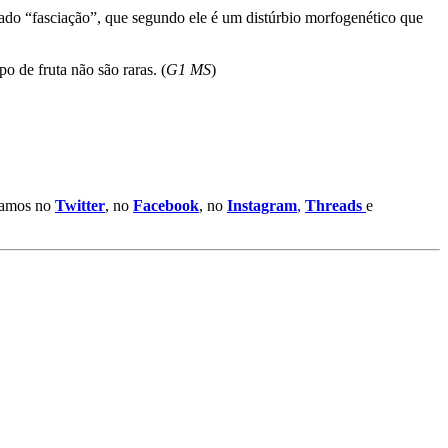
ado “fasciação”, que segundo ele é um distúrbio morfogenético que
o de fruta não são raras. (
G1 MS
)
stamos no
Twitter
, no
Facebook
, no
Instagram
,
Threads
e